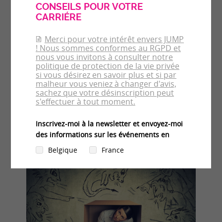
nouvelles affiches contre le harcèlement
et les agressions sexuelles
05/03/2018
CLAIRE TERVÉ | HUFFINGTONPOST.FR
TRANSPORTS – « Ne minimisons jamais le harcèlement
sexuel. Victimes ou témoins, donnez l’alerte! ». Voilà le
message que veut faire passer la nouvelle campagne de la
RATP et de la SNCF contre le harcèlement et les agressions
sexuelles dans les transports en Île-de-France. Ce lundi 5
mars, Valérie Pécresse, présidente de la région, Catherine
Guillouard, PDG du groupe RATP et Alain...
En savoir plus