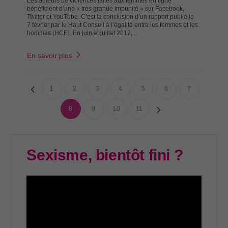
Les auteurs de violences faites aux femmes en ligne
bénéficient d’une « très grande impunité » sur Facebook,
Twitter et YouTube. C’est la conclusion d’un rapport publié le
7 février par le Haut Conseil à l’égalité entre les femmes et les
hommes (HCE). En juin et juillet 2017,...
En savoir plus
1
2
3
4
5
6
7
8
9
10
11
Sexisme, bientôt fini ?
Lecteur
vidéo