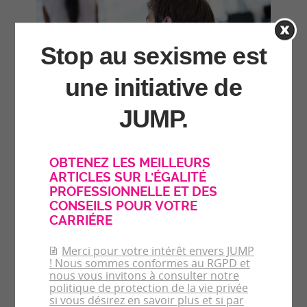
Stop au sexisme est
une initiative de
JUMP.
Dans la peau d’une salariée confrontée au
sexisme ordinaire
27/06/2022
|
Une nouvelle solution de réalité virtuelle vous met dans la
peau de Zoé, salariée victime du sexisme de sa hiérarchie
mais aussi, de manière insidieuse, de celui ses collègues.
En savoir plus