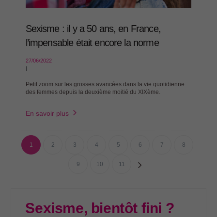
Sexisme : il y a 50 ans, en France,
l’impensable était encore la norme
27/06/2022
|
Petit zoom sur les grosses avancées dans la vie quotidienne
des femmes depuis la deuxième moitié du XIXème.
En savoir plus
1
2
3
4
5
6
7
8
9
10
11
Sexisme, bientôt fini ?