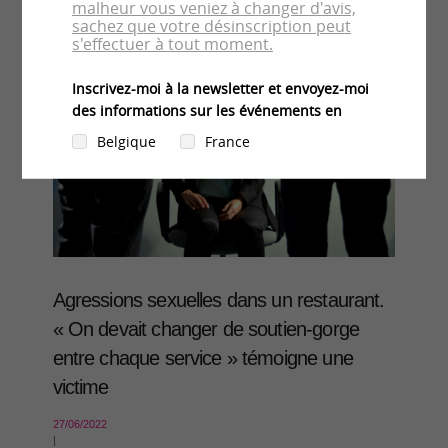
Agressions sexuelles dans un restaurant.
« On devait changer de soutien-gorge
entre chaque service » témoigne une
victime
27/06/2022
|