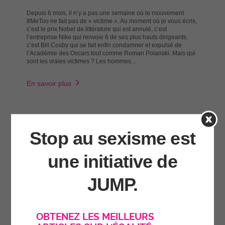
Depuis 6 mois, il n’y a pas une semaine où le mouvement
#MeToo ne fait pas de « victime ». Au moment où je vous écris,
c’est le prix Nobel de littérature qui est annulé, c’est
l’entreprise Nike qui renvoie 6 de ses plus hauts dirigeants,
c’est Bill Cosby qui se fait enfin condamner et expulsé de
l’Académie des Oscars tout comme Roman Polanski. Mais qui
sont les vraies victimes ? Les hommes...
En savoir plus
Stop au sexisme est
une initiative de
JUMP.