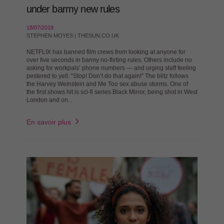
under barmy new rules
18/07/2018
STEPHEN MOYES | THESUN.CO.UK
NETFLIX has banned film crews from looking at anyone for
over five seconds in barmy no-flirting rules. Others include no
asking for workpals’ phone numbers — and urging staff feeling
pestered to yell: “Stop! Don’t do that again!” The blitz follows
the Harvey Weinstein and Me Too sex abuse storms. One of
the first shows hit is sci-fi series Black Mirror, being shot in West
London and on...
En savoir plus