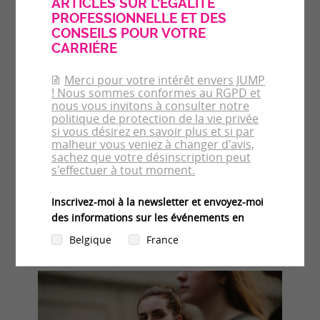
La production de l’information peut-elle se
défaire de son sexisme ?
04/07/2018
PAMELA MORINIÈRE | EJO
Les constats sur les inégalités entre femmes et hommes dans
le monde de l’information se répètent (voir la récente étude du
réseau EJO). Si adresser les origines profondes des inégalités
et du sexisme est un travail de longue haleine, on peut
observer un certain nombre de mobilisations émanant de
groupements de journalistes et d’initiatives de rédactions.
Pamela Morinière propose ici un survol...
En savoir plus