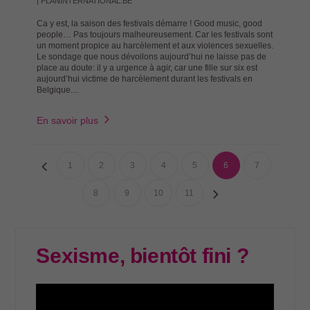
| PLANINTERNATIONAL.BE
Ca y est, la saison des festivals démarre ! Good music, good
people… Pas toujours malheureusement. Car les festivals sont
un moment propice au harcèlement et aux violences sexuelles.
Le sondage que nous dévoilons aujourd’hui ne laisse pas de
place au doute: il y a urgence à agir, car une fille sur six est
aujourd’hui victime de harcèlement durant les festivals en
Belgique....
En savoir plus
1
2
3
4
5
6
7
8
9
10
11
Sexisme, bientôt fini ?
Lecteur
vidéo